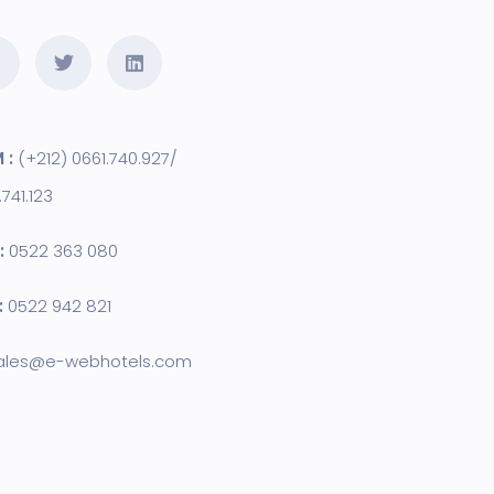
 :
(+212) 0661.740.927/
.741.123
:
0522 363 080
:
0522 942 821
ales@e-webhotels.com