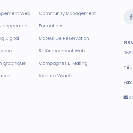
ppement Web
Community Management
veloppement
Formation
s
g Digital
Moteur De Réservation
GSM
merce
Référencement Web
0661
n graphique
Compagnes E-Mailing
Tél. 
ation
Identité Visuelle
Fax 
s