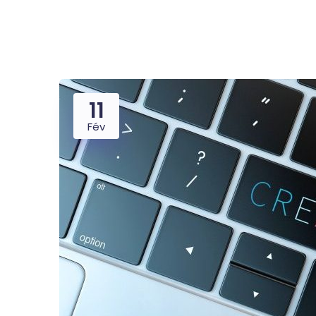
11
Fév