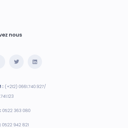
vez nous
 :
(+212) 0661.740.927/
.741.123
:
0522 363 080
:
0522 942 821