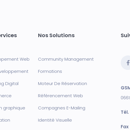
rvices
Nos Solutions
Sui
ppement Web
Community Management
veloppement
Formation
s
g Digital
Moteur De Réservation
GSM
merce
Référencement Web
0661
n graphique
Compagnes E-Mailing
Tél. 
ation
Identité Visuelle
Fax 