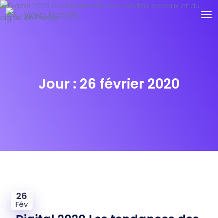
Jour :
26 février 2020
26
Fév