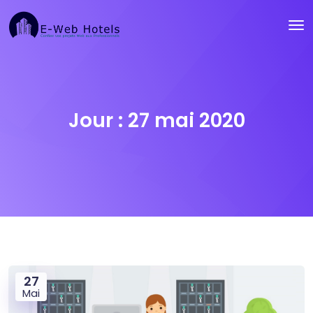
Jour :
27 mai 2020
27
Mai