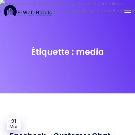
Étiquette :
media
21
Mar