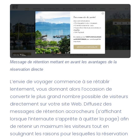
Message de rétention mettant en avant les avantages de la
réservation directe
L’envie de voyager commence à se rétablir
lentement, vous donnant alors l’occasion de
convertir le plus grand nombre possible de visiteurs
directement sur votre site Web. Diffusez des
messages de rétention accrocheurs (s’affichant
lorsque l’internaute s’apprête à quitter la page) afin
de retenir un maximum les visiteurs tout en
soulignant les raisons pour lesquelles la réservation