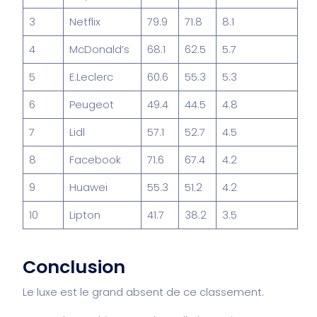
3
Netflix
79.9
71.8
8.1
4
McDonald’s
68.1
62.5
5.7
5
E.Leclerc
60.6
55.3
5.3
6
Peugeot
49.4
44.5
4.8
7
Lidl
57.1
52.7
4.5
8
Facebook
71.6
67.4
4.2
9
Huawei
55.3
51.2
4.2
10
Lipton
41.7
38.2
3.5
Conclusion
Le luxe est le grand absent de ce classement.